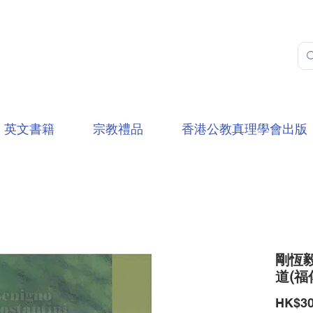
英文書籍
宗教禮品
香港公教真理學會出版
剛恆毅
道(福
HK$30