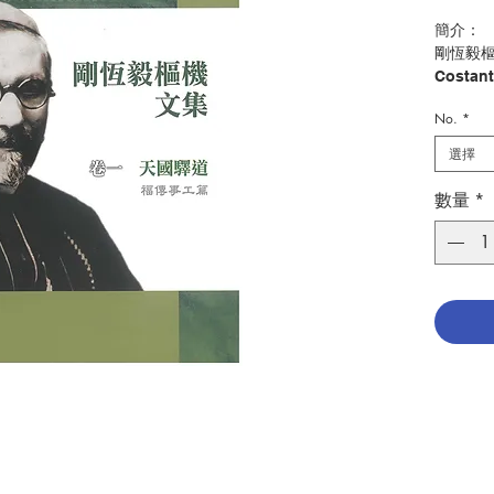
簡介：
剛恆毅樞機（
Costa
祖、首
No.
*
譯全集
剛公的
選擇
貢獻綿
數量
*
在剛恆
「模範
傳教士
者」。
了中國
會源源
「地上
主編：
出版：
分類：
出版日期
頁數：9