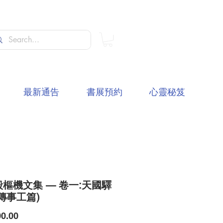
最新通告
書展預約
心靈秘笈
樞機文集 — 卷一:天國驛
傳事工篇)
價
0.00