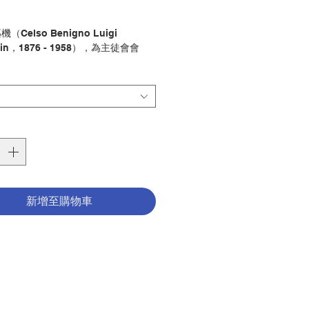
格
Celso Benigno Luigi
ntin，1876 - 1958），為主徒會會
任駐華宗座代表。為剛恆毅樞機出版中
，是主徒會的夙願。這項工作既可配合
列品進程，亦可為華語教會的思想建設
薄。
毅樞機敬禮祈禱文中，我們稱剛公為
的牧者、幼小貧苦的庇護、偉大的中國
、普世福傳的舵手，世界和平的使
這樣一位劃時代的關鍵人物，不僅改寫
教會和傳教區的歷史，也給予今日的教
新增至購物車
不斷的啟發：忠於基督的召叫，成為
的鹽，世界的光」。
孫崢
天主教恆毅月刊社
傳記
：2023年5月
01