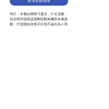
新增至購物車
簡介：
本書結構輕巧靈活，行文流暢，
旨在陪伴讀者認識剛恆毅樞機的各種面
貌，打從開始便展示出他不論在為人和
作為知識分子方面，或在擔任司鐸和傳
教士上，乃至成為主教和被擢升為樞
機，都是一位傑出的人物。
作者：
布魯諾˙法比奧˙畢友敬 (Bruno
Fabio Pighin)
出版：天主教恆毅月刊社
分類：
傳記
聯絡我們
出版日期：
2017.04
頁數：
162
ISBN
：
9789573061632
門市地址
No. 3163036006
付款方式