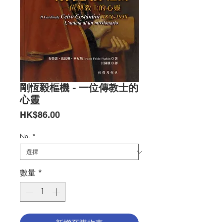
剛恆毅樞機 - 一位傳教士的
心靈
價
HK$86.00
格
No.
*
數量
*