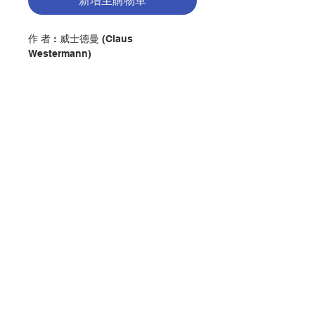
新增至購物車
作 者 : 威士德曼 (Claus
Westermann)
簡 介 : 這是一部權威性的「創世紀」
註譯，全書包括新譯的「創世紀」經
文。作者差不多對每節經文，都作了：
文字結構、語意、涵義和神學寓意分
析，清楚交代了作者認為經文的根源、
傳遞過程和發展過程，以及最後編輯的
手法。作者相信他已在很大的程度上，
揭示了經文的本來面貌和後世演繹的神
聯絡我們
學思想和訓 導。此書確是釋經學中之
佼佼者。
門市地址
出 版：香港公教真理學會
頁 數 : 556
分 類 : 聖經
付款方式
ISBN:9789627958857
No. 3016009137