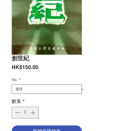
創世紀
價
HK$150.00
格
No.
*
數量
*