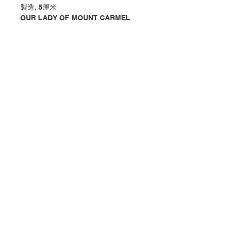
製造, 5厘米
OUR LADY OF MOUNT CARMEL
PLAQUE WITH COLOR IN CAVED,
MADE OF OLIVE WOOD, CM5
分類：牌 / 加爾默羅聖母
Category : PLAQUE / MOUNT
CARMEL / MARY / DESKTOP
No. 1280566512
聯絡我們
門市地址
付款方式