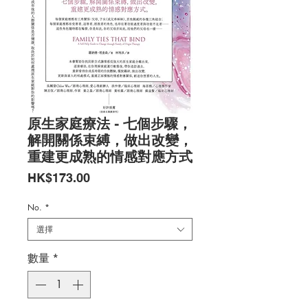
原生家庭療法 - 七個步驟，
解開關係束縛，做出改變，
重建更成熟的情感對應方式
價
HK$173.00
格
No.
*
選擇
數量
*