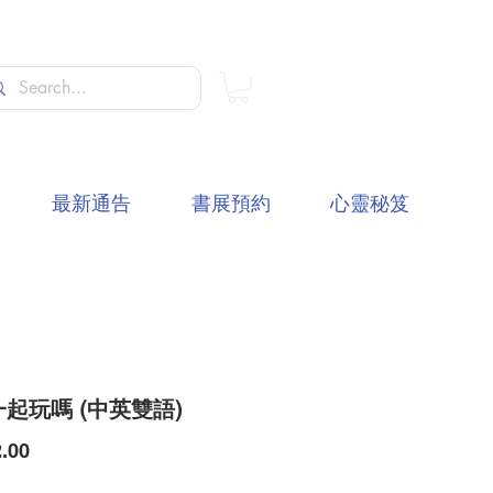
最新通告
書展預約
心靈秘笈
起玩嗎 (中英雙語)
價
.00
格