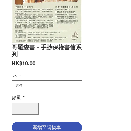
哥羅森書 - 手抄保祿書信系
列
價
HK$10.00
格
No.
*
數量
*
新增至購物車