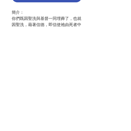
簡介：
你們既因聖洗與基督一同埋葬了，也就
因聖洗，藉著信德，即信使祂由死者中
復活的天主的能力，與祂一同復活了。
(哥2:12)
手抄保祿書信共有11本，即《羅馬
書》、《格林多前後書》、《迦拉達
書》、《厄弗所書》、《斐理伯書》、
《哥羅森書》、《得撒洛尼前後書》、
《弟茂德前後書》、《弟鐸書》、《費
聯絡我們
肋孟書》、《希伯來書》。
保祿原名掃祿，自豪在加瑪里耳門下受
教，是對法律極度熱忱的法利塞人，甚
門市地址
至激進地迫害基督徒；但耶穌在大馬士
革顯現給他後，就此改變了他的一生。
付款方式
聖保祿宗徒不是耶穌在世時所召叫的那
十二位，而是耶穌復活後所召選的。他