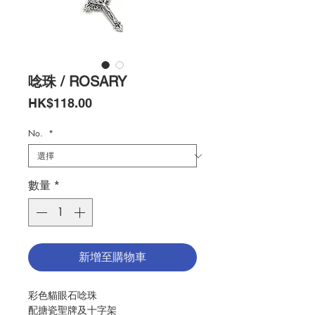
唸珠 / ROSARY
價
HK$118.00
格
No.
*
數量
*
新增至購物車
彩色貓眼石唸珠
配搪瓷聖牌及十字架