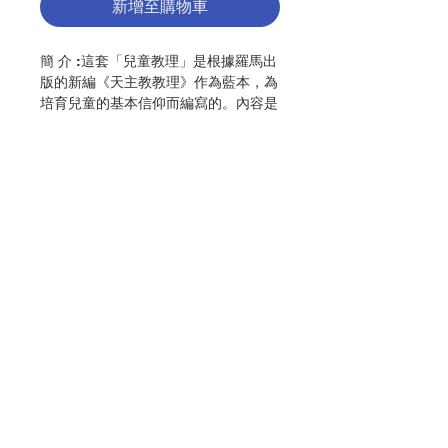
新增至購物車
簡 介 :這套「兒童教理」是根據羅馬出
版的新編《天主教教理》作為藍本，為
培育兒童的基本信仰而編寫的。內容是
以信經、聖事、誡命和祈禱四個部份為
骨幹，配合聖經故事而構成的。目的是
為準備兒童去領受聖事，讓基督陪伴他
們同行和成長，做天父的好兒女。
作 者 :香港教區教理委員會
頁 數 :44
聯絡我們
分 類 :教義／教理
No. 3056009175
門市地址
付款方式