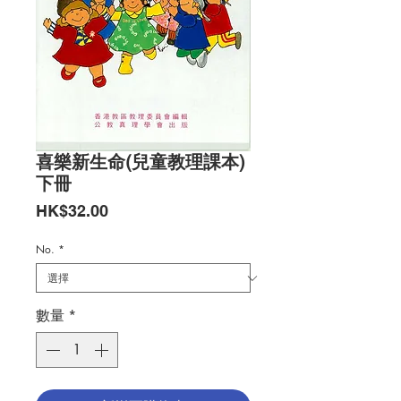
喜樂新生命(兒童教理課本)
下冊
價
HK$32.00
格
No.
*
數量
*