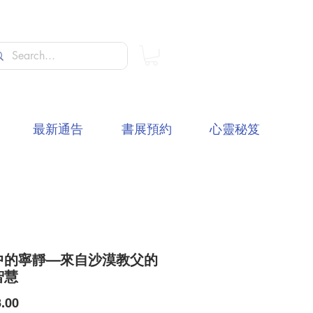
最新通告
書展預約
心靈秘笈
中的寧靜—來自沙漠教父的
智慧
價
.00