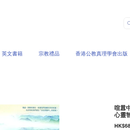
英文書籍
宗教禮品
香港公教真理學會出版
喧囂
心靈
HK$68