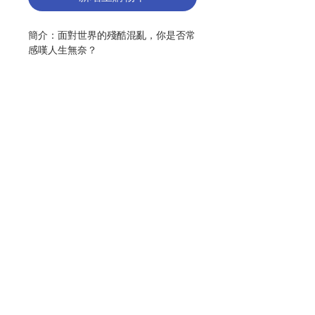
簡介：面對世界的殘酷混亂，你是否常
感嘆人生無奈？
主耶穌邀請你同行，在不完美的世界找
尋良善。 你要跨出的第一步是敞開心
迎向希望， 堅定你的信仰，更勇敢地
活出愛。 希望會推動你改變現狀，以
你的光照亮黑暗。
作者：梅蘭妮 · 斯沃博達（Melannie
Svoboda, SND）
聯絡我們
出版：上智文化事業
初版：2019.12
頁數：218
門市地址
ISBN:9789866036569
No. 3103006167
付款方式