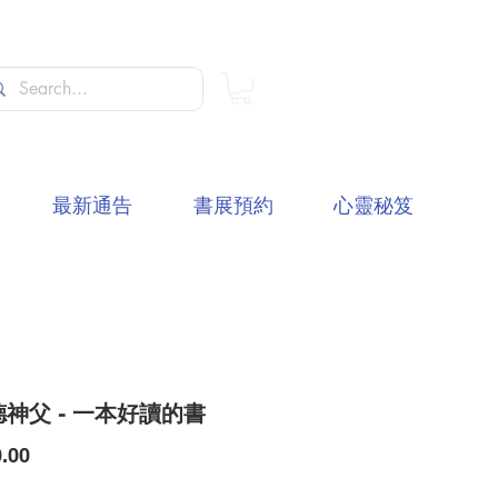
最新通告
書展預約
心靈秘笈
神父 - 一本好讀的書
價
.00
格