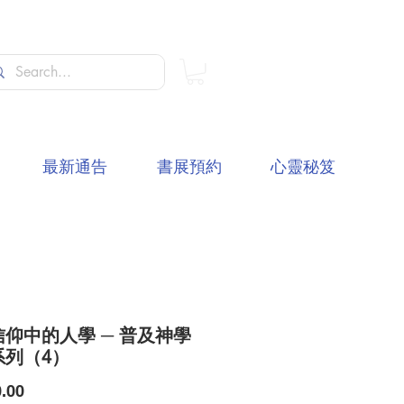
最新通告
書展預約
心靈秘笈
仰中的人學 ─ 普及神學
系列（4）
價
.00