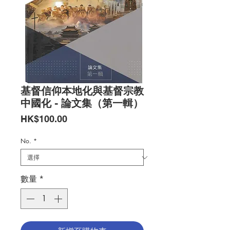
基督信仰本地化與基督宗教
中國化 - 論文集（第一輯）
價
HK$100.00
格
No.
*
數量
*