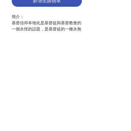
新增至購物車
簡介：
基督信仰本地化是基督徒與基督教會的
一個永恆的話題，是基督徒的一種永無
止境的使命。耶穌向門徒們所說的：
「你們往普天下去，向一切受造物宣傳
福音……」（谷16:15）。這是祂對自
身永恆救恩使命的一種委託與傳遞，是
祂對萬世萬代的每一個基督徒的「召
叫」與「派遣」，而不僅僅只是對兩千
年前的第一批門徒。在天主的救恩史
中，這一在基督與門徒之間的神聖傳承
聯絡我們
穿越了兩千多年的時空，歷經萬千苦
難，歷久彌新。初期的基督徒對來自基
督的這一福傳使命有著非常清晰的意識
門市地址
與強烈的激情，於是就形成了由「基督
事件」伸展在人類歷史中的最偉大的文
化與宗教事件，即浩浩蕩蕩的福傳運動
付款方式
的肇始。本期刊的主旨即在於，在當前
中國教會轟轟烈烈的關於基督信仰「本