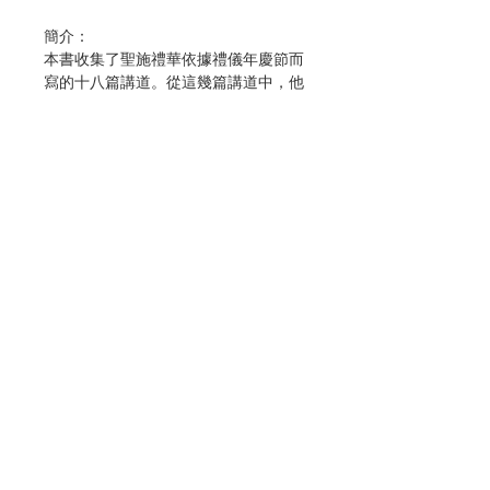
簡介：
本書收集了聖施禮華依據禮儀年慶節而
寫的十八篇講道。從這幾篇講道中，他
娓娓道出一個基督徒最平凡，最人性的
情趣與最超然的天主之間的親密關係。
他說:「當一個基督徒懷着愛心去做一
件即使非常瑣碎的小事，這件小事也滿
溢着天主的超凡卓越……基督徒的聖召
在於把每日平淡的散文轉化為英勇的詩
篇。天與地似乎在地平線上會合，但當
你聖化你每天平凡的生活時，實際上它
們已在你的心坎中會合。」
聯絡我們
作者：施禮華
出版：清泉出版社
門市地址
分類：靈修
出版日期：2022年10月
頁數：295
付款方式
ISBN：9789887598435
No. 3109999019