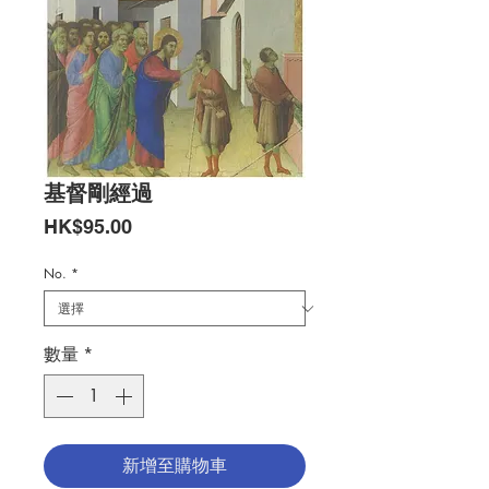
基督剛經過
價
HK$95.00
格
No.
*
數量
*
新增至購物車