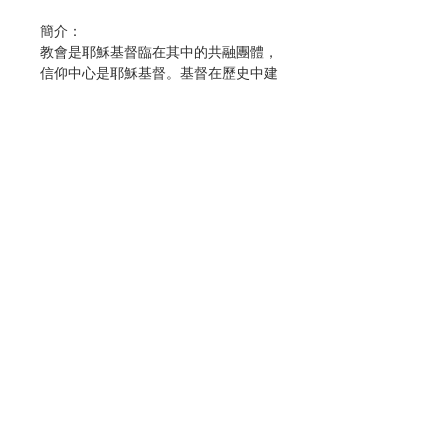
簡介：
教會是耶穌基督臨在其中的共融團體，
信仰中心是耶穌基督。基督在歷史中建
立了教會，如今還在繼續建立。為此，
本書分兩大篇來探討教會學：
第壹篇「教會學導論」中，解釋教會的
現象、名稱，以及教會歷史中每一時代
所強調的重點及其後果。包括新約中有
關初期教會形成的不同的重要著作、教
父時代、中古士林神學、近代與當代的
不同教會學，作概略性的介紹，可說是
聯絡我們
教會學概論的基礎。
第貳篇「教會學概論」，以梵二《教會
門市地址
憲章》為指南，內容包括四大主題：
一、教會的奧蹟，討論教會的本質，並
根據新約所引用其中幾個重要的圖像來
付款方式
探討。二、教會的性質：亦即探討教會
是至一的、至聖的、至公的、從宗徒傳