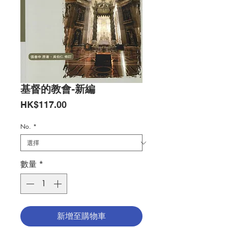
基督的教會-新編
價
HK$117.00
格
No.
*
數量
*
新增至購物車