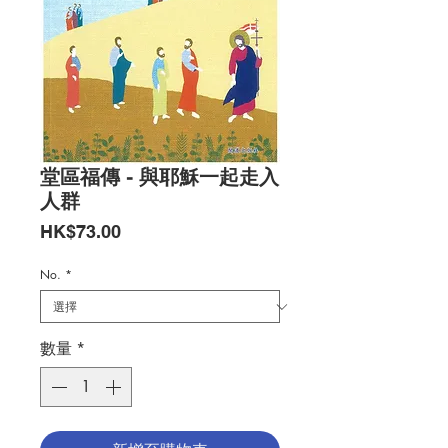
堂區福傳 - 與耶穌一起走入
人群
價
HK$73.00
格
No.
*
數量
*