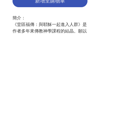
新增至購物車
簡介：
《堂區福傳：與耶穌一起進入人群》是
作者多年來傳教神學課程的結晶。願以
此分享給全台灣在堂區服務的神父和傳
協會的成員，希望對現今社會的堂區牧
靈福傳工作能有所助益。
作者：柯博識
出版：聞道出版社
分類：教會
出版日期：2023年9月
聯絡我們
頁數：160
ISBN：
9786269749911
No. 3073005003
門市地址
付款方式