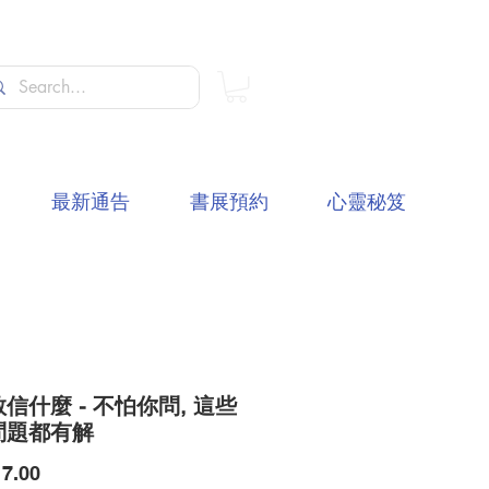
最新通告
書展預約
心靈秘笈
信什麼 - 不怕你問, 這些
問題都有解
價
7.00