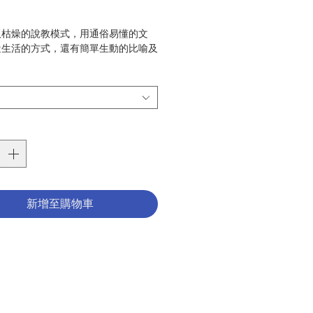
格
板枯燥的說教模式，用通俗易懂的文
近生活的方式，還有簡單生動的比喻及
帶你清楚認識天主教的信仰是什麼，以
麼天主教徒如此相信。
疑惑是理解及對話的起點，讓問題引領
進，在聖神的光照下逐步了解天主的啟
督的真理，深刻體會愛的福音，以實際
出信德、愛德與望德。
全方位輔助教材，神父和教友最實用的
南！
新增至購物車
nt Horn
王念祖
上智文化事業
教義
：2023年3月
87
789866036934