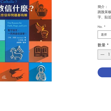
簡介：
跳脫呆
字、貼
實例，
No.
*
及為什
選擇
好奇與
我們前
數量
*
示、基
行動活
慕道班
教理指
作者：Tre
譯者：
出版：
分類：
出版日期
頁數：2
ISBN：9