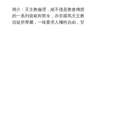
簡介：天主教倫理，絕不僅是教會傳授
的一系列規範和禁令，亦非羅馬天主教
信徒所專屬，一味要求人犧牲自由，甘
心服從；反之，它努力回應的，是人類
心靈對善與真的憧憬，助人在福音光照
下，充滿活力地成長。這才是天主教倫
理的真諦。
教會歷史中，面對每個時代的哲學文
化，倫理神學一面努力理解教會的訓
導，一面展現給人福音之律的精神。尤
其在梵二力求革新的精神下，教會希望
倫理原則應從聖經與教父訓導中汲取靈
聯絡我們
感，與聖三、聖事的信理緊密相連，通
過哲學與科學的方法建立，以便在與時
代文化的衝突中確保教會倫理的有效
門市地址
性。立基於此，本書以聖經和人作出發
點，第一部分介紹天主教倫理源頭與其
神學發展的主要階段，第二部分介紹天
付款方式
主教倫理神學系統。全書精簡扼要，對
華人教會卻是貢獻良多。