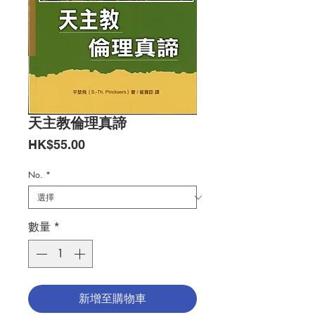
天主教倫理真諦
價
HK$55.00
格
No.
*
數量
*
新增至購物車