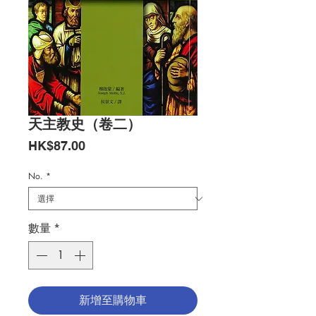
天主教史（卷二）
價
HK$87.00
格
No.
*
數量
*
新增至購物車