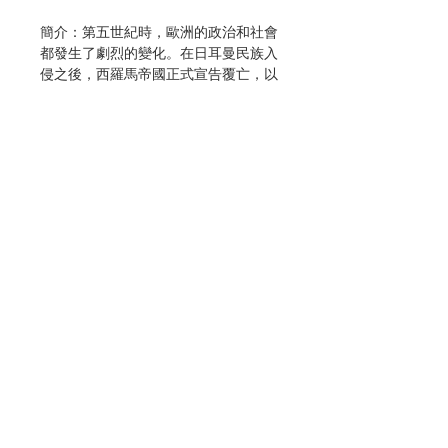
簡介：第五世紀時，歐洲的政治和社會
都發生了劇烈的變化。在日耳曼民族入
侵之後，西羅馬帝國正式宣告覆亡，以
往統一的文明世界已不復見，但天主教
卻成為凝聚歐洲世界的新力量。教會精
神滲透了人民的私人生活和公共領域，
成為歐洲一致的精神；尤其在文化領域
內，教會成了無與倫比的領導者，直到
歐洲各國朝民族國家的形態成長，才逐
漸脫離了教會的扶持和監護。這種進展
直到十五世紀末才完成，並成為近代發
展的曙光。
聯絡我們
作者：穆啟蒙（Joseph Motte, S.
J.）
門市地址
出版：光啟文化事業
分類：歷史
初版：1965.03
付款方式
頁數：226
ISBN : 9789575468217