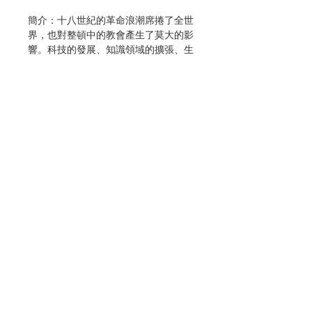
簡介：十八世紀的革命浪潮席捲了全世
界，也對整頓中的教會產生了莫大的影
響。科技的發展、知識領域的擴張、生
活水準的提升……大大地改變了這個世
界的面貌，人類的手中似乎握有無限的
力量，不但可以適應自然，甚至可以改
造自然。新思潮和新時代的衝擊對教會
來說，是一個重要的標記，不但要順應
社會的新結構，更應該為那些還尋不到
光明，以及期待更大正義的人指示應走
的道路。
梵蒂岡第二屆大公會議在這樣的理念
聯絡我們
下，為全世界開啟一扇交談之門，教會
因著梵二產生許多變革，而會議的結束
也正是另一個起點的開始。
門市地址
無論世界如何變化，教會永遠是建立在
盤石上的教會，一切正如基督的許諾：
「我同你在一起，直到世末。」
付款方式
作者：穆啟蒙（Joseph Motte, S.