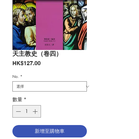
天主教史（卷四）
價
HK$127.00
格
No.
*
數量
*
新增至購物車