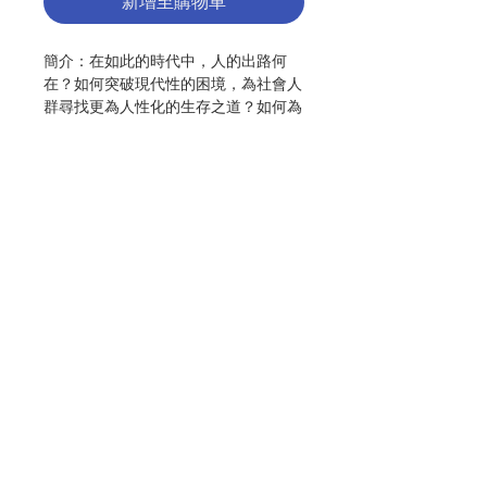
新增至購物車
簡介：在如此的時代中，人的出路何
在？如何突破現代性的困境，為社會人
群尋找更為人性化的生存之道？如何為
中國社會的真正而深入人心的和諧做出
更多的貢獻？在這一處境中，宗教又能
承擔什麽樣的角色？對這一系列問題的
反思，也許就是很多生活在此時此刻的
有識之士或沈思者的最大使命。在此背
景中，利瑪竇研究中心願以出版期刊的
形式，與教內外學界同仁，共同思考關
係到我們每一個人的世界的命運與未
聯絡我們
來。
期刊可分為以下兩點：1）深化東西方
門市地址
文化與宗教之間的對話；2）強化天主
教在中國社會中的文化意義與社會責任
感，以回應時代的需要，為中國的人文
付款方式
社會與精神建設作出應有的貢獻。