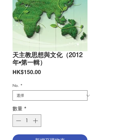
天主教思想與文化（2012
年•第一輯）
價
HK$150.00
格
No.
*
數量
*