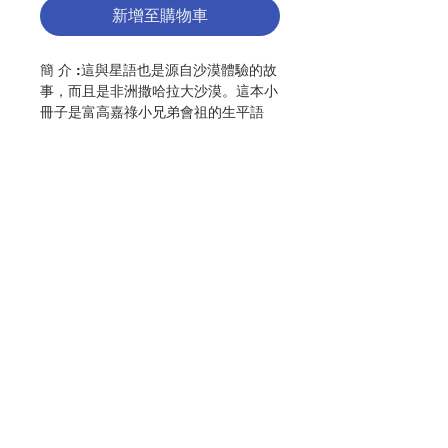
新增至購物車
簡 介 :這與星語也是源自沙漠體驗的故
事，而且是非洲撒哈拉大沙漠。這本小
冊子是富高嘉祿小兄弟會祖的生平語
錄，可從中窺探他的神修規範之堂奧。
作 者 :Frere Charles de Jesus
頁 數 :64
ISBN:9789628909483
No. 3106009160
聯絡我們
門市地址
付款方式