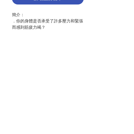
簡介：
．你的身體是否承受了許多壓力和緊張
而感到筋疲力竭？
．最近你的生活中，是不是有無法解決
的困難？
．你身邊的事物是否好像突然都失控
了？
．你是不是感受到背負照顧別人的重
擔？
．你是不是希望自己能夠享有更多的樂
趣？
聯絡我們
．你是不是對未來的某件事感到焦慮？
．你是否覺得自己過於擔憂那些全國性
或全球性的事件？
門市地址
．別人是否有時會對你說：「你太過擔
心了！」或是「你太敏感了！難道你就
不能別放在心上嗎？」
付款方式
上述問題中，如果你有任何一題的答案
是「Yes」，邀請你一定要仔細看看這