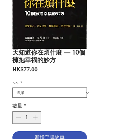
天知道你在煩什麼 — 10個
擁抱幸福的妙方
價
HK$77.00
格
No.
*
數量
*
新增至購物車