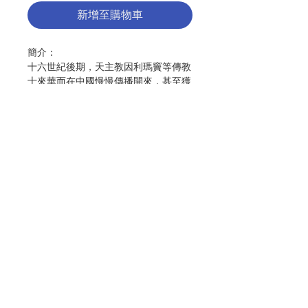
新增至購物車
簡介：
十六世紀後期，天主教因利瑪竇等傳教
士來華而在中國慢慢傳播開來，甚至獲
得明朝某些帝王及官員的歡心。過去亦
曾有不少著作記述了這些歷史，但專門
從法制史的角度審視天主教在華傳播過
程中所引發的衝突與教案，則是過往著
作所缺乏的。
本書從「以法論教」的研究角度，完整
聯絡我們
地討論了晚明萬曆到清代嘉慶道光時
期，天主教在華面對的法律與政治的互
動與挑戰。作者以這段時期的關鍵刑案
門市地址
及事件為經緯，包括晚明南京教案、清
初康熙曆獄案等，剖析控辯雙方如何援
引中國國法於廷審周旋，試圖指出法律
付款方式
在教案中不僅有重要角色，更是反教及
護教雙方對壘的重要場域。此外，本書