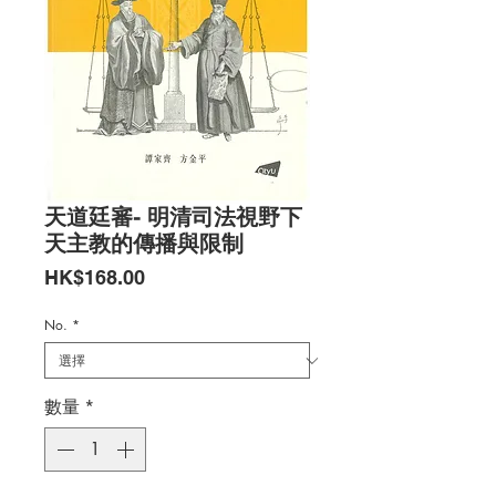
天道廷審- 明清司法視野下
天主教的傳播與限制
價
HK$168.00
格
No.
*
數量
*