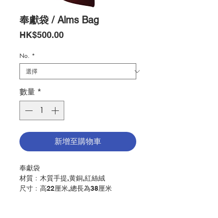
奉獻袋 / Alms Bag
價
HK$500.00
格
No.
*
數量
*
新增至購物車
奉獻袋
材質﹕木質手提,黄銅,紅絲絨
尺寸﹕高22厘米,總長為38厘米
Alms Bag