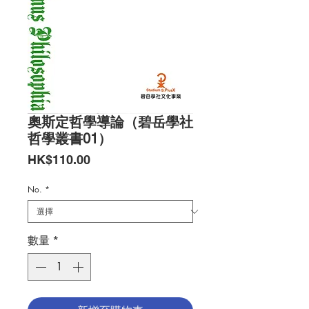
奧斯定哲學導論（碧岳學社
哲學叢書01）
價
HK$110.00
格
No.
*
數量
*