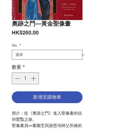
奧跡之門—黃金聖像畫
價
HK$260.00
格
No.
*
數量
*
新增至購物車
簡介：從《奧跡之門》進入聖像畫的信
仰驚豔之旅。
聖像畫員—董蘭芝與謝恩鴻神父所繪的
43幅ICON，散發信仰的精髓。