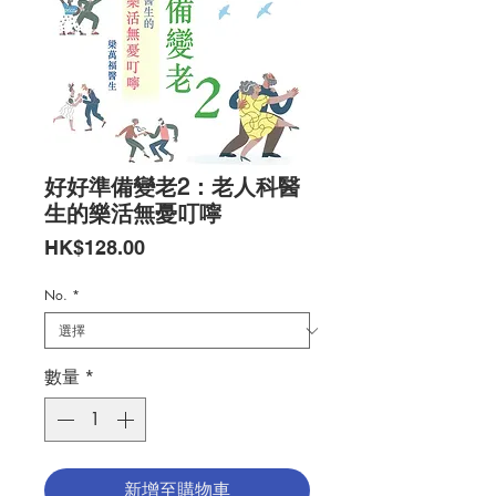
好好準備變老2：老人科醫
生的樂活無憂叮嚀
價
HK$128.00
格
No.
*
數量
*
新增至購物車