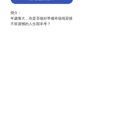
簡介：
年歲漸大，你是否做好準備幸福地迎接
不留遺憾的人生期末考？
身體機能逐漸衰退，百病似乎漸漸摸上
門來，可能你會感到，這場馬拉松似乎
來到了衝刺階段，或許你會驚惶，或許
你會感到擔憂，甚至終日惶惶，失去樂
趣，事實上，這些通通只是屏障！只要
了解清楚、只要妥善規劃、只要好好準
備，認清「失去的」、珍惜「還有
聯絡我們
的」，你仍能隨心所欲、快樂度過每一
天！
門市地址
不論年紀多大，仍有追逐快樂、幸福的
權利，老後生活仍能多采多姿。
付款方式
作者：梁萬福醫生
出版：皇冠出版社