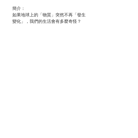
簡介：
如果地球上的「物質」突然不再「發生
變化」，我們的生活會有多麼奇怪？
如果世界沒有物質變化……籃子裡的雞
蛋摔到地上，竟然全都完好如初；理髮
師剪頭髮，頭髮卻如鋼絲一般剪不斷；
拉麵師傅用手拉麵條，麵糰倒像一塊鐵
板拉不動；海水不再蒸發，沿海的城市
被大量海水淹沒，到處都溼答答的，衣
服也晾不乾；水蒸氣不凝結成雨滴，內
陸城市不再下雨，水源乾枯，生活上嚴
聯絡我們
重缺水，連哭泣的淚水都很珍貴；積雪
的城市，等不到雪融化的那天，農作物
無法生長，動物們也沒有食物吃，難道
門市地址
這就是「不管時間過了多久，永遠不改
變」……
付款方式
物質變化的故事&物質變化的運用……
最早的冰淇淋，是怎樣製作的？從河水
的泥沙裡找出黃金，有什麼好方法？煉