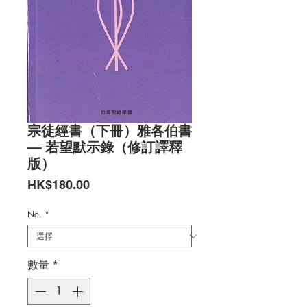
宗徒經書（下冊）雅各伯書
— 若望默示錄（修訂譯釋
版）
價
HK$180.00
格
No.
*
數量
*