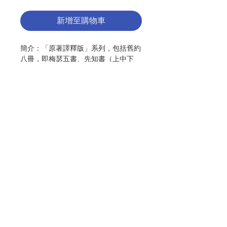
新增至購物車
簡介：「原著譯釋版」系列，包括舊約
八冊，即梅瑟五書、先知書（上中下
冊）、聖詠集、舊約史書（上下冊）及
智慧書，和新約三冊，即福音及宗徒經
書（上下冊）。「譯釋版」是真福雷永
明領導的團隊多年工作的成果，雖是多
年前的作品，而聖經的學術日新月異；
但因真福及其團隊常信靠慈母教會的指
引而從事譯釋工作，在思想上緊貼教
聯絡我們
會，因此仍是讀者接近聖言的重要工
具。不同的書籍已經歷不同次數的更新
版，可見這系列的產品仍對教會有貢
門市地址
獻。
作者：思高聖經學會
付款方式
出版：思高聖經學會
初版：2012.06（修訂二版）