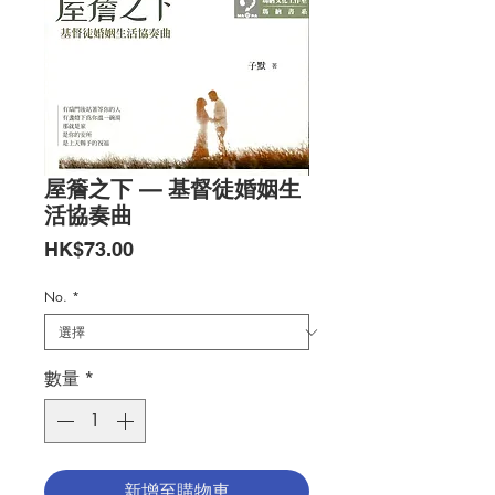
屋簷之下 — 基督徒婚姻生
活協奏曲
價
HK$73.00
格
No.
*
數量
*
新增至購物車