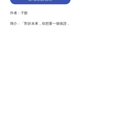
作者：
子默
簡介：「對於未來，你想要一個保證，
想要完美。現實卻是：出身名門，傾國
傾城，恭喜你得到了妲己。出身寒門，
家境貧窮，事業動蕩，命運多舛，啊！
肯定不行呀──你剛剛拒絕了耶穌！
看，連耶穌在你眼中都不夠理想，所以
你是否真的清楚自己要的是什麼？」
從婚前的戀愛和擇偶當有的明智，到婚
聯絡我們
後如何享受兩人世界的情趣與處理日常
生活的問題，再到面對雙方大家庭各種
複雜關係應有的態度；從基督徒夫妻的
門市地址
靈修和成聖之途，到挽救即將破裂之婚
姻的方法，再到給出幸福婚姻的祕笈，
在這本雖短卻精的小書裡，子默探討了
付款方式
幾乎所有婚姻都會遇到的問題，爲基督
徒善度婚姻指出了明確的方向。