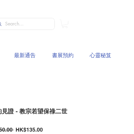
最新通告
書展預約
心靈秘笈
見證 - 教宗若望保祿二世
一
促
50.00 
HK$135.00