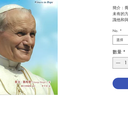
簡介：喬治
未有的方
識他和
個破天荒
No.
*
領袖；他
的新立場
選擇
在新千年
數量
*
對每件世
由的意義
的前景,
道德挑戰
的必要。
教的古老
為人類的
是現代
魏格爾
扮演的角
梵蒂岡與
利、尼