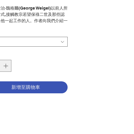
般
銷
價
價
·魏格爾(George Weigel)以前人所
式,接觸教宗若望保祿二世及那些認
格
格
與他一起工作的人。作者向我們介紹一
的教宗形像:一個人,一個思想家,一個
的宗教信念確立出一 個對世界政治
 — 並且改變了歷史的進程。
交替之際,若望保祿二世有計劃地應
界大事的問題:人類對神聖的渴求,自
,人類性能力的美妙和挑戰,婦女運動
新世界秩序的尋求,善惡的本質,繁榮的
,人類團結在全球漸趨一體性文明時
這位「來自遠方的教宗」,以聖經宗
新增至購物車
智慧,與當代生活和思想作積極對話,
未來打造出一個富挑戰性的建議,這
舉世無雙的。
探索教宗在一些近代最轟烈的事件中所
色,包括共產主義的倒台;1991-92年
以色列的談判;1980年代菲律賓、智
加拉瓜和巴拉圭獨裁政權的瓦解;意義