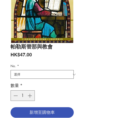
帕勒斯替那與教會
價
HK$47.00
格
No.
*
數量
*
新增至購物車