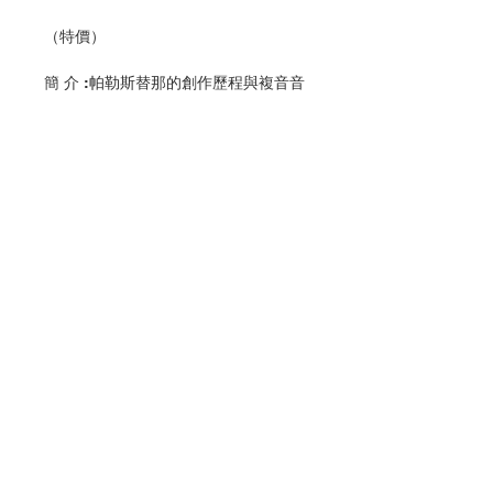
（特價）
簡 介 :帕勒斯替那的創作歷程與複音音
樂介紹。
編 者 :香港教區聖樂委員會
頁 數 :144
分 類 :音樂
ISBN:9789628909551
No. 3216009205
聯絡我們
門市地址
付款方式