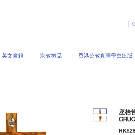
英文書籍
宗教禮品
香港公教真理學會出版
座枱苦
CRUC
HK$28