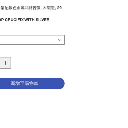
格
架配銀色金屬耶穌苦像, 木製造, 29
P CRUCIFIX WITH SILVER
METAL JESUS CORPUS, MADE
VE WOOD,CM 29
字架 / 座枱
y : CRUCIFIX / DESKTOP
1000050
新增至購物車