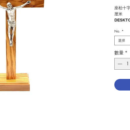
座枱十字
厘米
DESKTO
COLOR 
No.
*
OF OLI
選擇
分類：十
Categor
數量
*
No. 104