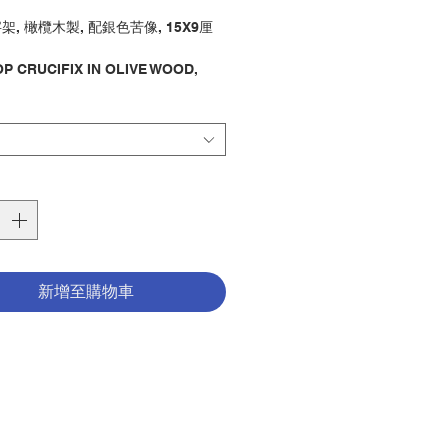
格
, 橄欖木製, 配銀色苦像, 15X9厘
P CRUCIFIX IN OLIVE WOOD,
 CRUCIFIX, CM15X9
字架 / 座檯
y : CRUCIFIX / DESKTOP
1154529
新增至購物車