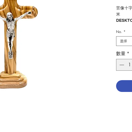
苦像十字架
米
DESKTO
SILVER
No.
*
分類：十
選擇
Categor
No. 104
數量
*