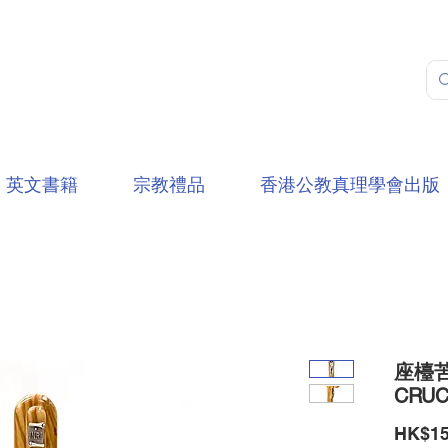
英文書籍
宗教禮品
香港公教真理學會出版
座檯苦
CRUC
HK$15