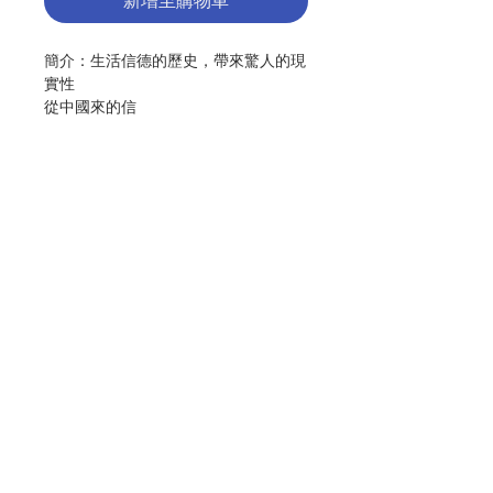
新增至購物車
簡介：生活信德的歷史，帶來驚人的現
實性
從中國來的信
青年的遺使會士方濟文致和選擇了中
國，來度傳教生活。這是一個徹底的決
定，這也是其他文生會士及一位熙篤會
士的選擇。
1899年8月31日當方濟在法國馬賽登船
時，他帶你一同去當時的中國。他指給
聯絡我們
你看當時的傳教士、仁愛會修女及中國
人所面對的困難及危險。
門市地址
1937年當日本佔據中國的時候，方濟
那時已經是主教，再一次面對徹底的決
定，因此他及八位歐洲同伴被謀殺。
付款方式
你在此歷史真實的卡通畫刊中，將會讀