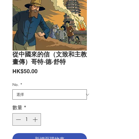
從中國來的信（文致和主教
畫傳）哥特·德·舒特
價
HK$50.00
格
No.
*
數量
*