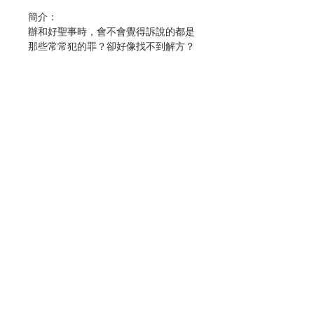
簡介：
辦和好聖事時，會不會覺得訴說的都是
那些常常犯的罪？卻好像找不到解方？
作者在擔任堂區主任司鐸，為人辦和好
聖事的經驗裡，發現教友在省察罪過
時，有點像在樹上找枯死或生病的樹
葉，通常訴說的是周而復始相同的罪。
作者認為，要面對我們的罪，該看看根
源。在那裡，罪的樣子不太像罪，反而
像是未解的糾結──例如羞愧和罪惡
聯絡我們
感，恐懼和憤怒。埋在這些糾結下的是
創傷，特別是童年的創傷。我們受傷的
心在哭喊，渴望得醫治。
門市地址
和好聖事是治療的聖事，作者建議我們
放寬眼界，除了關注需要被寬赦的罪，
也關注需要被療癒的經驗。
付款方式
善用和好聖事的潛能，能讓人靈在天主
的愛中，經歷罪與傷的寬恕和療癒。