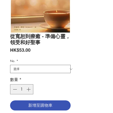
從寬恕到療癒 - 準備心靈，
領受和好聖事
價
HK$53.00
格
No.
*
數量
*
新增至購物車