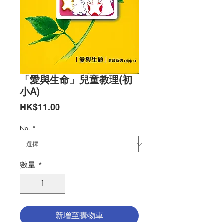
「愛與生命」兒童教理(初
小A)
價
HK$11.00
格
No.
*
數量
*
新增至購物車