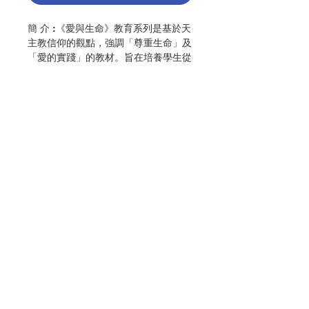
簡 介 :《愛與生命》教育系列是基於天
主教信仰的觀點，強調「尊重生命」及
「愛的實踐」的教材。旨在培養學生從
兒童開始，以至青少年階段，認識
「愛」與「生命」的意義和關係。
「愛與生命」教育系列不僅傳授生理和
健康的知識，更特別關心價值的建立和
品格的陶成，教導學生如何可以在處理
人與人關係的過程中，變得更成熟、更
負責、更有愛心。本教育系列之教材圍
繞家庭、學校及其他人際關係的生活經
聯絡我們
驗，向兒童灌輸父母之愛、兄弟之情，
以至同學、朋友間的互相尊重，進而協
助兒童探索生命的起源與男女性別特質
等問題，最終幫助兒童去實踐愛的生
門市地址
活。連同本教育系列一併編製的教師資
料，內容包括各課題的參考教案、課文
討論、建議活動及模擬答案等，以供教
付款方式
師參考。
作 者 :天主教教育發展委員會