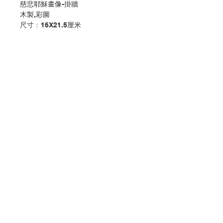
慈悲耶穌畫像-掛牆
木製,彩圖
尺寸﹕16X21.5厘米
Divine Mercy Plaque - Hanging
Wooden ,colour print
Size:16X21.5CM
分類：擺設/掛牆
Category：PLAQUE/ HANGING
No. 1151301205
聯絡我們
門市地址
付款方式