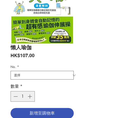
懶人瑜伽
價
HK$107.00
格
No.
*
數量
*
新增至購物車