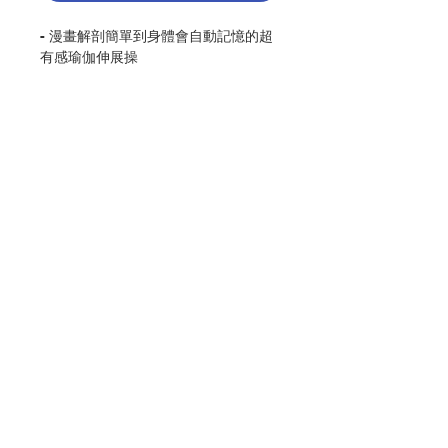
- 漫畫解剖簡單到身體會自動記憶的超
有感瑜伽伸展操
簡介：
無論你是喜歡宅在家，還是忙到幾乎以
辦公室為家，作者將在家練瑜伽拯救健
康的獨門懶人心法，以輕鬆詼諧又專業
的漫畫解剖式圖文加以呈現。
16種簡單到身體會自動記憶的伸展動
作，讓你在刷牙時、看電視、開會中、
睡覺前…… 無論是腦袋放空或者一心
聯絡我們
二用，只要三不五時練一練，就能輕鬆
拯救自律神經失調，為你徹底擺脫身體
痠痛、排除體內老舊廢物、告別虛弱體
門市地址
質，不管再宅再忙，都能變得超健康！
作者：崎田美菜
付款方式
譯者：白璧瑩
出版：漫遊者文化