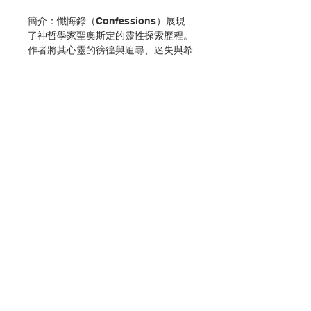
簡介：懺悔錄（Confessions）展現
了神哲學家聖奧斯定的靈性探索歷程。
作者將其心靈的徬徨與追尋、迷失與希
冀及最終的徹悟，詳細披陳於本書中。
其思想精微深睿，其文采斐然可觀。
作者：聖奧斯定（St. Augustine）
出版：光啟文化事業
分類：傳記
初版：1963.01
頁數：360
ISBN : 9789575468651
聯絡我們
No. 3163002001
門市地址
付款方式