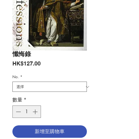
懺悔錄
價
HK$127.00
格
No.
*
數量
*
新增至購物車