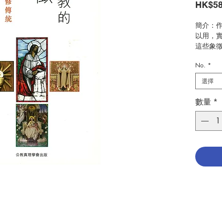
HK$58
簡介：
以用，
這些象
察，其
No.
*
些象徵
苦路十
選擇
我們可
象徵語
數量
*
時可以
教授要
概觀，
徵、聖
德的象
括溫習
祈禱的
徵知多
理的老
生命佔
需要標