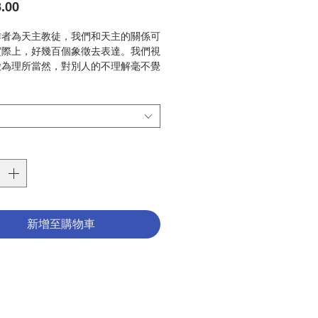
價
.00
格
作者為天主教徒，我們和天主的關係可
實際上，好幾百個象徵去表達。我們視
徵為理所當然，對別人的不理解毫不覺
中包括我們教導的對象；試想一下，這
包括像十字架、聖體櫃、祭台、聖水、
四處、聖人、聖杯、祭衣等字眼。如果
以走出天主教文化，認真地看看我們的
言，我們會發覺自己擁有多麼豐富及有
說是神秘的語言。米高戴利為慕道者及
理老師提供了有關象徵語言神奇的資料
他把象徵分解為天主教教理的核心象
經的象徵人物、聖人作為象徵人物及美
徵、基督徒象徵及彌撒的象徵。每章包
新增至購物車
及反省問題，為學生設計的活動及啟動
活動。為教導信仰者，為想對天主教象
些的人這是必備的資源，慕道者及教要
師必定會歡喜這書。標記和象徵在人的
有重要地位，作為依賴社會的人，我們
記和象徵通過言語、手勢及行動和別人