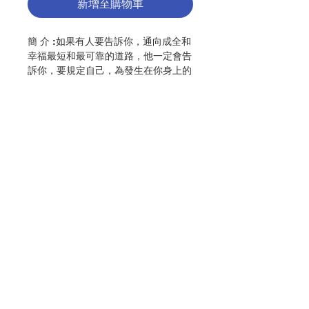
新增至購物車
簡 介 :如果有人要告訴你，通向成全和
幸福最短和最可靠的道路，他一定會告
訴你，要規定自己，為發生在你身上的
一切，感謝和讚美天主。因為一切看來
是災禍的事，發生在你身上時，你能為
它而感謝天主，你其實已把它變成祝福
了。
作 者 :利韋連 (Robert Llewelyn)
頁 數 :80
聯絡我們
ISBN:9789628417223
No. 3106009170
門市地址
付款方式