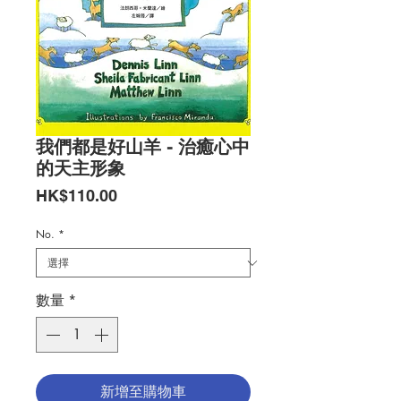
我們都是好山羊 - 治癒心中
的天主形象
價
HK$110.00
格
No.
*
數量
*
新增至購物車