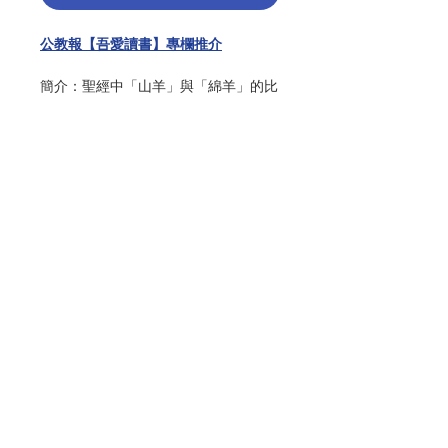
公教報【吾愛讀書】專欄推介
簡介：聖經中「山羊」與「綿羊」的比
喻，往往被視為天主對人的審判，而從
中衍伸出的天主形象，經常是嚴厲、威
權、不可忤逆的。然而這樣的天主形
象，全然是福音要帶給我們的好消息
嗎？天主是用什麼樣的愛與罰在對待綿
羊與山羊呢？而我們又將自己置於何
處？這樣的問題都取決於我們心中天主
的形象。 作者透過生命中的經驗，以
聯絡我們
及眾多神學家、神職人員、心理學家等
等的論證與研究，闡述聖經當中的「懲
罰」並非字面上理解的意涵，而是天主
門市地址
為了規勸我們的愛的語言，期盼我們歸
於心中的喜樂與安詳，如同深愛我們的
家人的諄諄告誡。透過治癒我們心中天
主的面貌，才能領悟天主永恆的慈愛，
付款方式
並且轉化、療癒我們的生命。