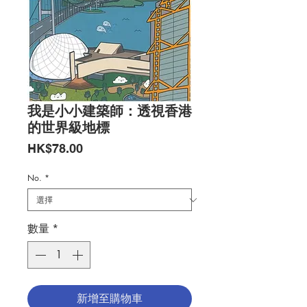
我是小小建築師：透視香港
的世界級地標
價
HK$78.00
格
No.
*
數量
*
新增至購物車