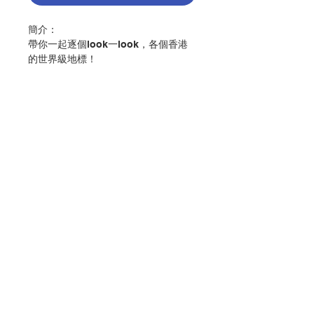
簡介：
帶你一起逐個look一look，各個香港
的世界級地標！
外國的建築宏偉又有創意，鏡頭一轉，
其實香港也有不少世界級的地標建築
啊！
- 滙豐總行大廈的機械外觀；
- 充滿貴氣的香港半島酒店；
聯絡我們
- 賽馬會創新樓的流線型玻璃幕牆；
-曾為世界紀錄保持者的青馬大橋，
門市地址
這些建築是怎樣從建築師腦中蹦出來的
呢？究竟有甚麼設計竅門呢？建築師們
付款方式
又會面對甚麼困難呢？這本書通通可以
告訴你！