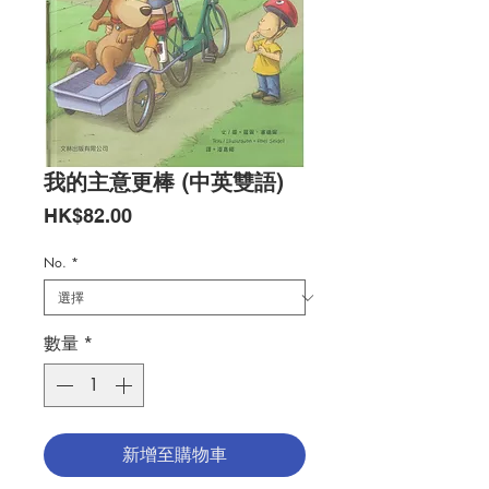
我的主意更棒 (中英雙語)
價
HK$82.00
格
No.
*
數量
*
新增至購物車