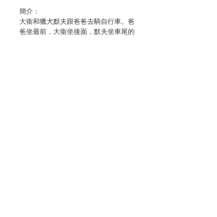
簡介：
大衞和獵犬默夫跟爸爸去騎自行車。爸
爸坐最前，大衞坐後面，默夫坐車尾的
小拖車—— 一向都是這樣的。可是，
大衞覺得這樣看起來很笨。幸好，他有
更好的主意……
一個關於勇敢嘗試和令人會心微笑的故
事。適合四歲或以上的小孩……和獵犬
作者：Roel Seidell
繪者：Roel Seidell
聯絡我們
譯者：潘嘉媚
出版：文林出版有限公司
分類：兒童圖書
門市地址
出版日期：2023年7月
頁數：30
ISBN：9789888787180
No. 3183087022
付款方式