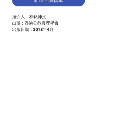
新增至購物車
推介人：
林銘神父
出版 : 香港公教真理學會
出版日期 : 2018年4月
這本書每一篇都是敍述簡樸、真誠及感
人的聖召愛情故事。因為每人的聖召都
是天人的愛情故事：正如聖母領報，天
使加俾額爾預報救主的誕生，並告知天
主揀選瑪利亞當救世主的母親。這本書
提及的樞機、主教、神父、修士和修女
的聖召歷程中，他們都常遇見天主派來
聯絡我們
的天使；使他們洞識天主愛的召喚，而
有信心作回應。聖召是天主恩賜的禮
物，天主時常主動召叫，使回應者能在
門市地址
生命的道路上，認出眾多天使；珍惜天
恩，接受愛的使命，委身聖召作見證。
這是多麼幸福啊！他們信靠天主的恩寵
付款方式
和助佑，勇於犧牲，樂於承擔；並因着
他們的獻身服務，奉獻生活，成為快樂