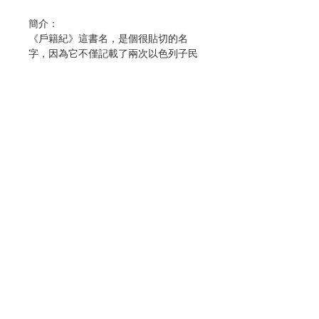
簡介：
《戶籍紀》這書名，是個很貼切的名
字，因為它不僅記載了兩次以色列子民
的戶籍統計（第一、廿六章），以及一
次肋未人的單獨統計（第三章），還包
含了許多清單：各支派獻給會幕的祭品
（第七章）；伴隨祭獻的糧食、酒和油
的份量（第十五章）；為所有節日指定
的祭獻（第廿八～廿九章）；在曠野旅
程的站次（第卅三章）；以及這塊土地
的疆界（第卅四章）。這本書的希伯來
文意為「在曠野中」，也恰當地描述了
聯絡我們
它的內容；而其中大多數故事的背景，
似乎都集中在出谷事件後的頭兩年和第
四十年。
門市地址
《戶籍紀》描述了作天主子民的一個重
大意義，即天主選擇居住在他們中間，
付款方式
與他們一同在曠野中紮營。也正是在
此，天主與人訂立盟約，使人成為天主