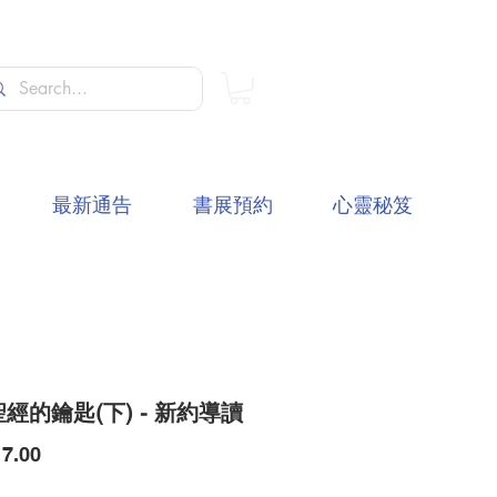
最新通告
書展預約
心靈秘笈
經的鑰匙(下) - 新約導讀
價
7.00
格